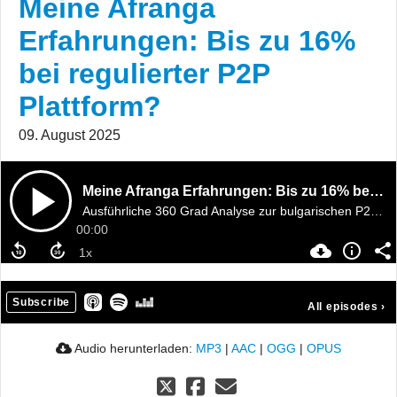
Meine Afranga
Erfahrungen: Bis zu 16%
bei regulierter P2P
Plattform?
09. August 2025
Meine Afranga Erfahrungen: Bis zu 16% bei regulierter P2P Plattform?
Ausführliche 360 Grad Analyse zur bulgarischen P2P Plattform
00:00
Subscribe
All episodes
›
Audio herunterladen:
MP3
|
AAC
|
OGG
|
OPUS