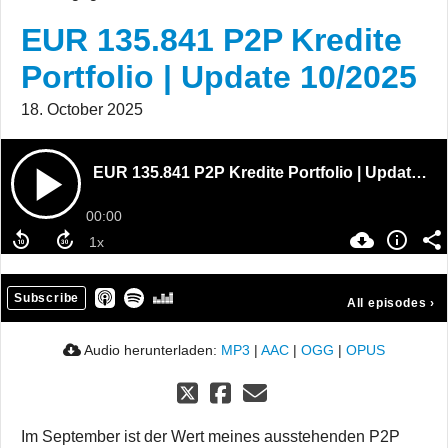
EUR 135.841 P2P Kredite
Portfolio | Update 10/2025
18. October 2025
EUR 135.841 P2P Kredite Portfolio | Update 10/2025
00:00
Subscribe
All episodes
›
Audio herunterladen:
MP3
|
AAC
|
OGG
|
OPUS
Im September ist der Wert meines ausstehenden P2P