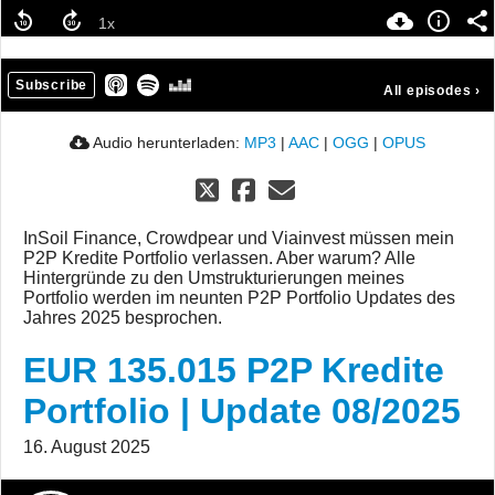
Subscribe
All episodes
›
Audio herunterladen:
MP3
|
AAC
|
OGG
|
OPUS
InSoil Finance, Crowdpear und Viainvest müssen mein
P2P Kredite Portfolio verlassen. Aber warum? Alle
Hintergründe zu den Umstrukturierungen meines
Portfolio werden im neunten P2P Portfolio Updates des
Jahres 2025 besprochen.
EUR 135.015 P2P Kredite
Portfolio | Update 08/2025
16. August 2025