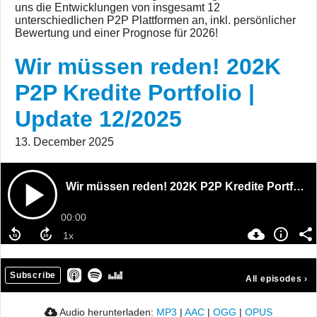
uns die Entwicklungen von insgesamt 12
unterschiedlichen P2P Plattformen an, inkl. persönlicher
Bewertung und einer Prognose für 2026!
Wir müssen reden! 202K
P2P Kredite Portfolio |
Update 12/2025
13. December 2025
Wir müssen reden! 202K P2P Kredite Portfolio | Update 12/2025
00:00
Subscribe
All episodes
›
Audio herunterladen:
MP3
|
AAC
|
OGG
|
OPUS