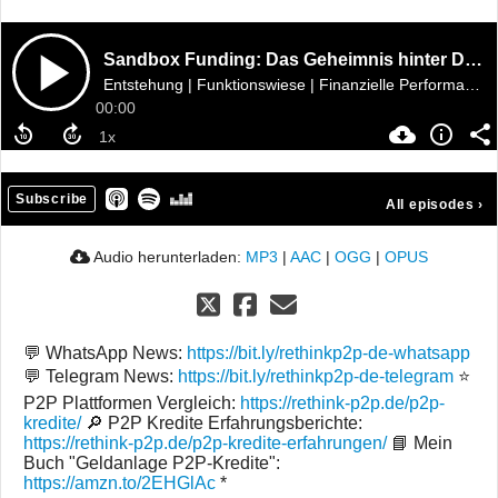
Sandbox Funding: Das Geheimnis hinter Debitums größten Kreditgeber!
Entstehung | Funktionswiese | Finanzielle Performance | Transparenz
00:00
Subscribe
All episodes
›
Audio herunterladen:
MP3
|
AAC
|
OGG
|
OPUS
💬 WhatsApp News:
https://bit.ly/rethinkp2p-de-whatsapp
💬 Telegram News:
https://bit.ly/rethinkp2p-de-telegram
⭐
P2P Plattformen Vergleich:
https://rethink-p2p.de/p2p-
kredite/
🔎 P2P Kredite Erfahrungsberichte:
https://rethink-p2p.de/p2p-kredite-erfahrungen/
📘 Mein
Buch "Geldanlage P2P-Kredite":
https://amzn.to/2EHGlAc
*