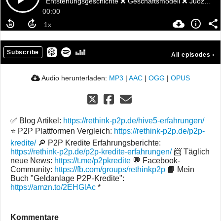
Entstehungsgeschichte ❌ Geschäftsmodell ❌ Juozas Rupsys ❌ Regulierung
00:00
Subscribe
All episodes
›
Audio herunterladen:
MP3
|
AAC
|
OGG
|
OPUS
✅ Blog Artikel:
https://rethink-p2p.de/hive5-erfahrungen/
⭐ P2P Plattformen Vergleich:
https://rethink-p2p.de/p2p-
kredite/
🔎 P2P Kredite Erfahrungsberichte:
https://rethink-p2p.de/p2p-kredite-erfahrungen/
📨 Täglich
neue News:
https://t.me/p2pkredite
💬 Facebook-
Community:
https://fb.com/groups/rethinkp2p
📘 Mein
Buch "Geldanlage P2P-Kredite":
https://amzn.to/2EHGlAc
*
Kommentare